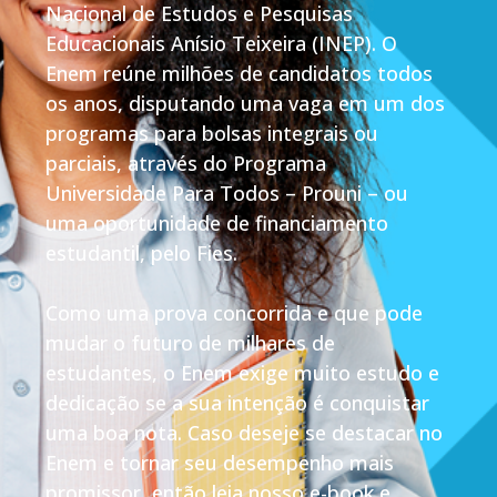
Nacional de Estudos e Pesquisas
Educacionais Anísio Teixeira (INEP). O
Enem reúne milhões de candidatos todos
os anos, disputando uma vaga em um dos
programas para bolsas integrais ou
parciais, através do Programa
Universidade Para Todos – Prouni – ou
uma oportunidade de financiamento
estudantil, pelo Fies.
Como uma prova concorrida e que pode
mudar o futuro de milhares de
estudantes, o Enem exige muito estudo e
dedicação se a sua intenção é conquistar
uma boa nota. Caso deseje se destacar no
Enem e tornar seu desempenho mais
promissor, então leia nosso e-book e