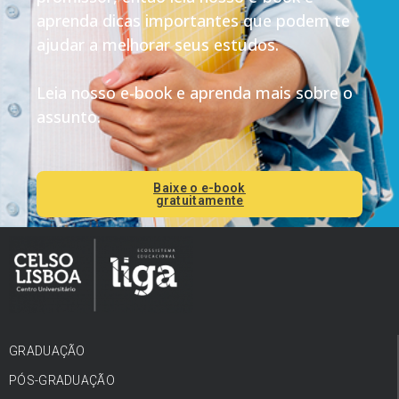
aprenda dicas importantes que podem te
ajudar a melhorar seus estudos.
Leia nosso e-book e aprenda mais sobre o
assunto.
Baixe o e-book
gratuitamente
GRADUAÇÃO
PÓS-GRADUAÇÃO