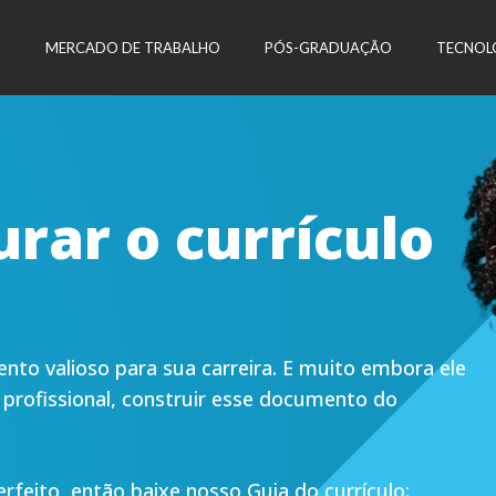
O
MERCADO DE TRABALHO
PÓS-GRADUAÇÃO
TECNOL
rar o currículo
nto valioso para sua carreira. E muito embora ele
a profissional, construir esse documento do
perfeito, então baixe nosso Guia do currículo: