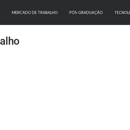
O
MERCADO DE TRABALHO
PÓS-GRADUAÇÃO
TECNOL
balho