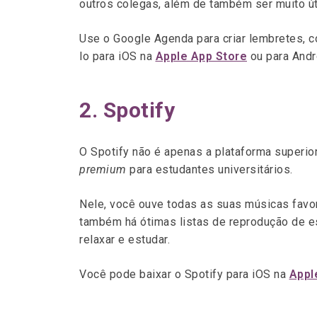
outros colegas, além de também ser muito út
Use o Google Agenda para criar lembretes, c
lo para iOS na
Apple App Store
ou para Andr
2. Spotify
O Spotify não é apenas a plataforma superio
premium
para estudantes universitários.
Nele, você ouve todas as suas músicas favor
também há ótimas listas de reprodução de e
relaxar e estudar.
Você pode baixar o Spotify para iOS na
Appl