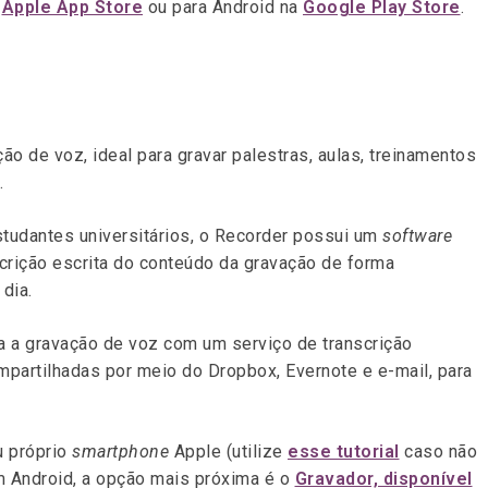
a
Apple App Store
ou para Android na
Google Play Store
.
ão de voz, ideal para gravar palestras, aulas, treinamentos
.
tudantes universitários, o Recorder possui um
software
crição escrita do conteúdo da gravação de forma
dia.
ra a gravação de voz com um serviço de transcrição
mpartilhadas por meio do Dropbox, Evernote e e-mail, para
u próprio
smartphone
Apple (utilize
esse tutorial
caso não
m Android, a opção mais próxima é o
Gravador, disponível