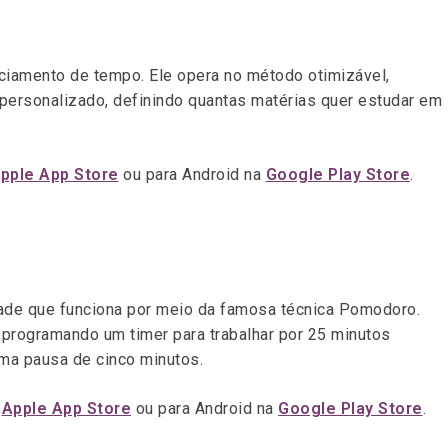
ciamento de tempo. Ele opera no método otimizável,
personalizado, definindo quantas matérias quer estudar em
pple App Store
ou para Android na
Google Play Store
.
dade que funciona por meio da famosa técnica Pomodoro.
, programando um timer para trabalhar por 25 minutos
ma pausa de cinco minutos.
a
Apple App Store
ou para Android na
Google Play Store
.